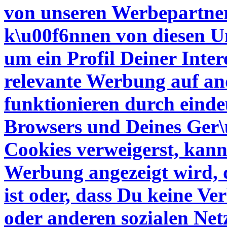
von unseren Werbepartner
k\u00f6nnen von diesen 
um ein Profil Deiner Inter
relevante Werbung auf and
funktionieren durch einde
Browsers und Deines Ger\
Cookies verweigerst, kann
Werbung angezeigt wird, d
ist oder, dass Du keine V
oder anderen sozialen Net