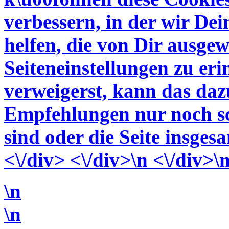
verbessern, in der wir De
helfen, die von Dir ausge
Seiteneinstellungen zu er
verweigerst, kann das daz
Empfehlungen nur noch sc
sind oder die Seite insges
<\/div> <\/div>\n <\/div>\
\n
\n