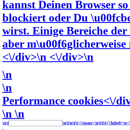
kannst Deinen Browser so e
blockiert oder Du \u00fcb
wirst. Einige Bereiche de
aber m\u00f6glicherweise 
<\/div>\n <\/div>\n
\n
\n
Performance cookies<\/di
\n \n
\n\t
\n\t
\n\t\t
<\/span>\n\t\t\t<\/label>\n<